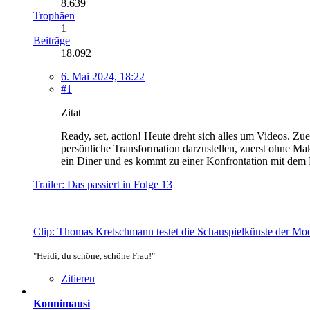
8.639
Trophäen
1
Beiträge
18.092
6. Mai 2024, 18:22
#1
Zitat
Ready, set, action! Heute dreht sich alles um Videos. Z
persönliche Transformation darzustellen, zuerst ohne Ma
ein Diner und es kommt zu einer Konfrontation mit dem
Trailer: Das passiert in Folge 13
Clip: Thomas Kretschmann testet die Schauspielkünste der Mo
"Heidi, du schöne, schöne Frau!"
Zitieren
Konnimausi