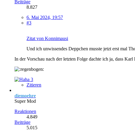
Beiträge
8.827
6. Mai 2024, 19:57
#3
Zitat von Konnimausi
Und ich unwissendes Deppchen musste jetzt erst mal T
In der Vorschau nach der letzten Folge dachte ich ja, dass Kar
3
Zitieren
diemoehre
Super Mod
Reaktionen
4.849
Beiträge
5.015