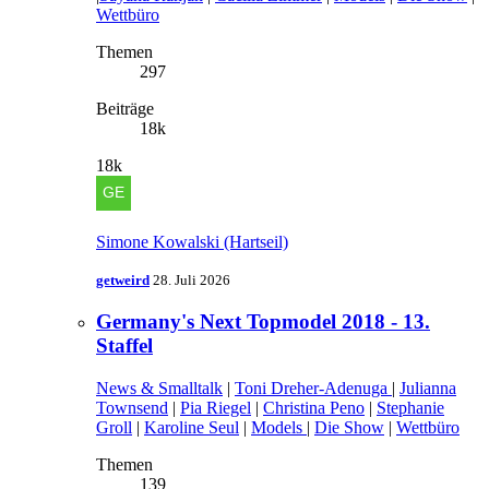
Wettbüro
Themen
297
Beiträge
18k
18k
Simone Kowalski (Hartseil)
getweird
28. Juli 2026
Germany's Next Topmodel 2018 - 13.
Staffel
News & Smalltalk
|
Toni Dreher-Adenuga
|
Julianna
Townsend
|
Pia Riegel
|
Christina Peno
|
Stephanie
Groll
|
Karoline Seul
|
Models
|
Die Show
|
Wettbüro
Themen
139