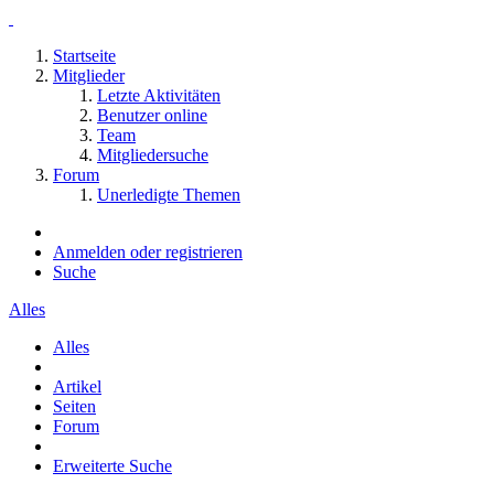
Startseite
Mitglieder
Letzte Aktivitäten
Benutzer online
Team
Mitgliedersuche
Forum
Unerledigte Themen
Anmelden oder registrieren
Suche
Alles
Alles
Artikel
Seiten
Forum
Erweiterte Suche