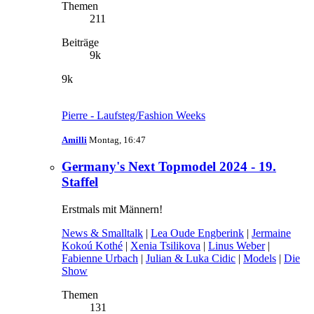
Themen
211
Beiträge
9k
9k
Pierre - Laufsteg/Fashion Weeks
Amilli
Montag, 16:47
Germany's Next Topmodel 2024 - 19.
Staffel
Erstmals mit Männern!
News & Smalltalk
|
Lea Oude Engberink
|
Jermaine
Kokoú Kothé
|
Xenia Tsilikova
|
Linus Weber
|
Fabienne Urbach
|
Julian & Luka Cidic
|
Models
|
Die
Show
Themen
131