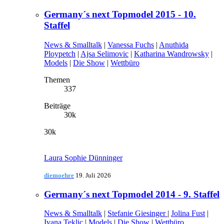
Germany´s next Topmodel 2015 - 10.
Staffel
News & Smalltalk
|
Vanessa Fuchs
|
Anuthida
Ploypetch
|
Ajsa Selimovic
|
Katharina Wandrowsky
|
Models
|
Die Show
|
Wettbüro
Themen
337
Beiträge
30k
30k
Laura Sophie Dünninger
diemoehre
19. Juli 2026
Germany´s next Topmodel 2014 - 9. Staffel
News & Smalltalk
|
Stefanie Giesinger
|
Jolina Fust
|
Ivana Teklic
|
Models
|
Die Show
|
Wettbüro