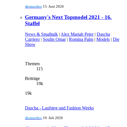
diemoehre
15. Juni 2026
Germany's Next Topmodel 2021 - 16.
Staffel
News & Smalltalk
|
Alex Mariah Peter
|
Dascha
Carriero
|
Soulin Omar
|
Romina Palm
|
Models
|
Die
Show
Themen
115
Beiträge
19k
19k
Dascha - Laufsteg und Fashion Weeks
diemoehre
19. Juli 2026