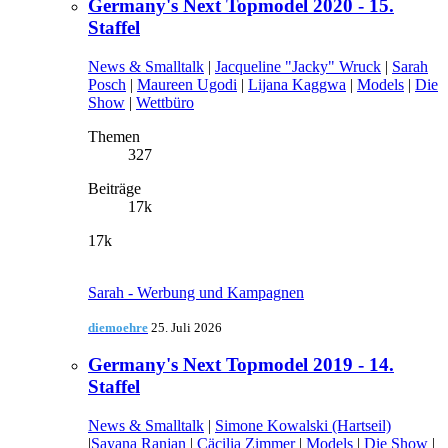
Germany's Next Topmodel 2020 - 15.
Staffel
News & Smalltalk
|
Jacqueline "Jacky" Wruck
|
Sarah
Posch
|
Maureen Ugodi
|
Lijana Kaggwa
|
Models
|
Die
Show
|
Wettbüro
Themen
327
Beiträge
17k
17k
Sarah - Werbung und Kampagnen
diemoehre
25. Juli 2026
Germany's Next Topmodel 2019 - 14.
Staffel
News & Smalltalk
|
Simone Kowalski (Hartseil)
|
Sayana Ranjan
|
Cäcilia Zimmer
|
Models
|
Die Show
|