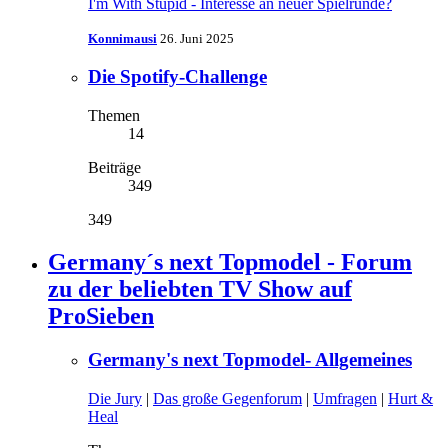
I'm With Stupid - Interesse an neuer Spielrunde?
Konnimausi
26. Juni 2025
Die Spotify-Challenge
Themen
14
Beiträge
349
349
Germany´s next Topmodel - Forum
zu der beliebten TV Show auf
ProSieben
Germany's next Topmodel- Allgemeines
Die Jury
|
Das große Gegenforum
|
Umfragen
|
Hurt &
Heal