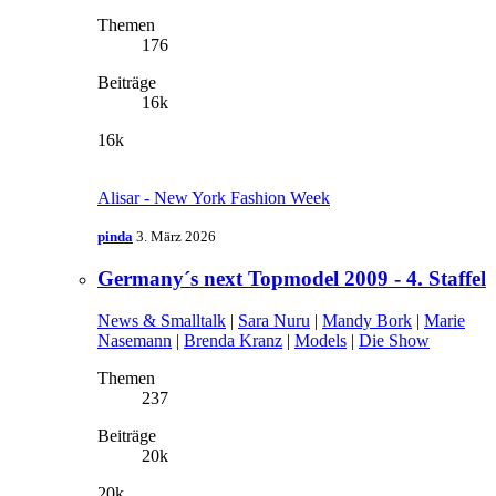
Themen
176
Beiträge
16k
16k
Alisar - New York Fashion Week
pinda
3. März 2026
Germany´s next Topmodel 2009 - 4. Staffel
News & Smalltalk
|
Sara Nuru
|
Mandy Bork
|
Marie
Nasemann
|
Brenda Kranz
|
Models
|
Die Show
Themen
237
Beiträge
20k
20k