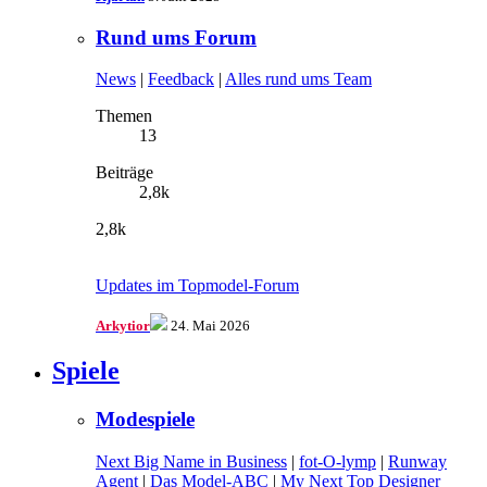
Rund ums Forum
News
|
Feedback
|
Alles rund ums Team
Themen
13
Beiträge
2,8k
2,8k
Updates im Topmodel-Forum
Arkytior
24. Mai 2026
Spiele
Modespiele
Next Big Name in Business
|
fot-O-lymp
|
Runway
Agent
|
Das Model-ABC
|
My Next Top Designer