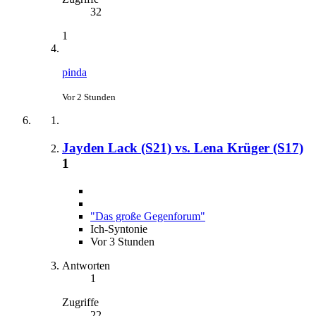
32
1
pinda
Vor 2 Stunden
Jayden Lack (S21) vs. Lena Krüger (S17)
1
"Das große Gegenforum"
Ich-Syntonie
Vor 3 Stunden
Antworten
1
Zugriffe
22