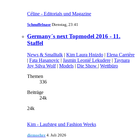
Céline - Editorials und Magazine
Schnuffelnase
Dienstag, 23:41
Germany´s next Topmodel 2016 - 11.
Staffel
News & Smalltalk
|
Kim Laura Hnizdo
|
Elena Carrière
|
Fata Hasanovic
|
Jasmin Leonié Lekudere
|
Taynara
Joy Silva Wolf
|
Models
|
Die Show
|
Wettbüro
Themen
336
Beiträge
24k
24k
Kim - Laufsteg und Fashion Weeks
diemoehre
4. Juli 2026