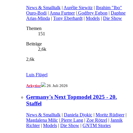
News & Smalltalk
|
Aurélie Siewitz
|
Ibrahim "Ibo"
Ouro-Bodi
|
Anna Furtner
|
Godfrey Egbon
|
Daphne
Arias-Minda
|
Tony Eberhardt
|
Models
|
Die Show
Themen
151
Beiträge
2,6k
2,6k
Luis Flügel
Arkytior
26. Juli 2026
Germany's Next Topmodel 2025 - 20.
Staffel
News & Smalltalk
|
Daniela Djokic
|
Moritz Rüdiger
|
Magdalena Milic
|
Pierre Lang
|
Zoe Rötzel
|
Jannik
Richter
|
Models
|
Die Show
|
GNTM Stories