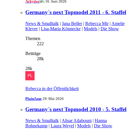
Arkytior
16. Juni 2026
Germany´s next Topmodel 2011 - 6. Staffel
News & Smalltalk
|
Jana Beller
|
Rebecca Mir
|
Amelie
Klever
|
Lisa-Maria Könnecke
|
Models
|
Die Show
Themen
222
Beiträge
28k
28k
Rebecca in der Öffentlichkeit
PlainJane
29. Mai 2026
Germany´s next Topmodel 2010 - 5. Staffel
News & Smalltalk
|
Alisar Ailabouni
|
Hanna
Bohnekamp
|
Laura Weyel
|
Models
|
Die Show