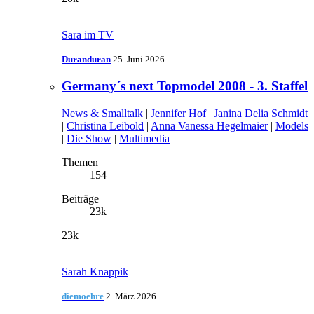
Sara im TV
Duranduran
25. Juni 2026
Germany´s next Topmodel 2008 - 3. Staffel
News & Smalltalk
|
Jennifer Hof
|
Janina Delia Schmidt
|
Christina Leibold
|
Anna Vanessa Hegelmaier
|
Models
|
Die Show
|
Multimedia
Themen
154
Beiträge
23k
23k
Sarah Knappik
diemoehre
2. März 2026