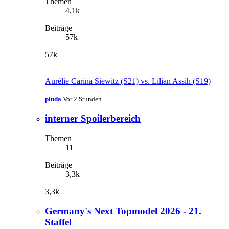
Themen
4,1k
Beiträge
57k
57k
Aurélie Carina Siewitz (S21) vs. Lilian Assih (S19)
pinda
Vor 2 Stunden
interner Spoilerbereich
Themen
11
Beiträge
3,3k
3,3k
Germany's Next Topmodel 2026 - 21.
Staffel