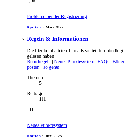
1,9k
Probleme bei der Registrierung
Kjartan
6. März 2022
Regeln & Informationen
Die hier beinhalteten Threads solltet ihr unbedingt
gelesen haben
Boardregeln
|
Neues Punktesystem
|
FAQs
|
Bilder
posten - so gehts
Themen
5
Beiträge
111
111
Neues Punktesystem
Kjartan
5. Juni 2025