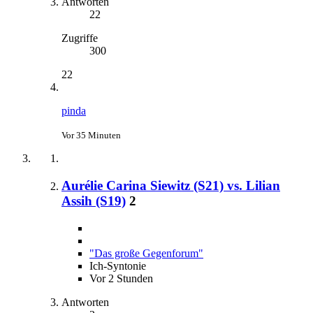
Antworten
22
Zugriffe
300
22
pinda
Vor 35 Minuten
Aurélie Carina Siewitz (S21) vs. Lilian
Assih (S19)
2
"Das große Gegenforum"
Ich-Syntonie
Vor 2 Stunden
Antworten