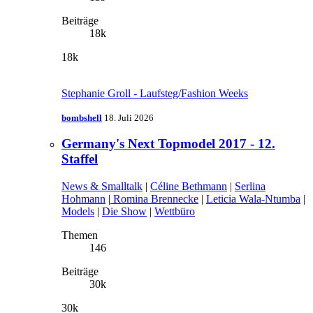
Beiträge
18k
18k
Stephanie Groll - Laufsteg/Fashion Weeks
bombshell
18. Juli 2026
Germany's Next Topmodel 2017 - 12.
Staffel
News & Smalltalk
|
Céline Bethmann
|
Serlina
Hohmann
|
Romina Brennecke
|
Leticia Wala-Ntumba
|
Models
|
Die Show
|
Wettbüro
Themen
146
Beiträge
30k
30k