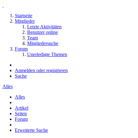
Startseite
Mitglieder
Letzte Aktivitäten
Benutzer online
Team
Mitgliedersuche
Forum
Unerledigte Themen
Anmelden oder registrieren
Suche
Alles
Alles
Artikel
Seiten
Forum
Erweiterte Suche