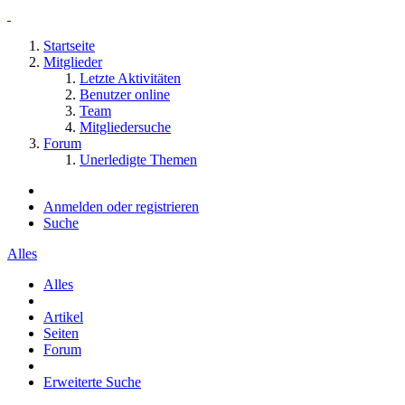
Startseite
Mitglieder
Letzte Aktivitäten
Benutzer online
Team
Mitgliedersuche
Forum
Unerledigte Themen
Anmelden oder registrieren
Suche
Alles
Alles
Artikel
Seiten
Forum
Erweiterte Suche