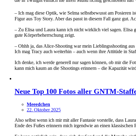
die in Twilight einfach nie ihren Mund richtig geschlossen ha
– Ich mag diese Optik, wie Selma selbstbewusst am Posieren ist,
Figur aus Toy Story. Aber das passt in diesem Fall ganz gut. 
– Zu Elisa und Laura kann ich nicht wirklich viel sagen. Elisa 
gute Körperbeherrschung zeigt.
– Ohhh ja, das Alice-Shooting war mein Lieblingsshooting aus 
Ich mag Tracy auch weiterhin – auch wenn ihre Attitüde in Staf
Ich denke, ich werde generell nur sagen können, ob mir die Fo
kann mich kaum an die Shootings erinnern – die Kapazität wi
Neue Top 100 Fotos aller GNTM-Staffel
Meeedchen
22. Oktober 2025
Also selbst wenn ich mir mit aller Fantasie vorstelle, dass L
Ende des Fußes erinnern mich irgendwie an einen klassischen P