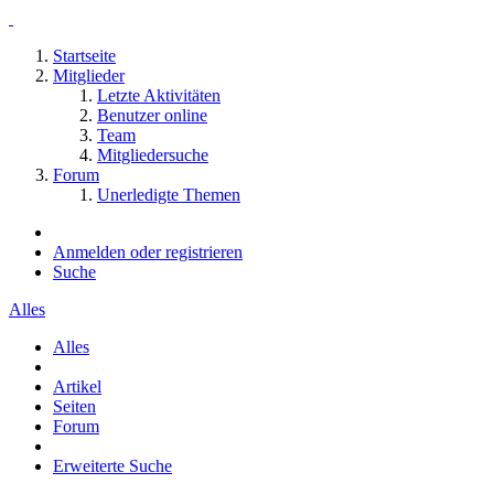
Startseite
Mitglieder
Letzte Aktivitäten
Benutzer online
Team
Mitgliedersuche
Forum
Unerledigte Themen
Anmelden oder registrieren
Suche
Alles
Alles
Artikel
Seiten
Forum
Erweiterte Suche