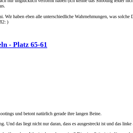
ach nur unglücklich verformt haben (ich kenne das Shooting leider nicht
us.
ai. Wir haben eben alle unterschiedliche Wahrnehmungen, was solche Deta
)
n - Platz 65-61
Shootings und betont natürlich gerade ihre langen Beine.
ng. Und das liegt nicht nur daran, dass es ausgestreckt ist und das link