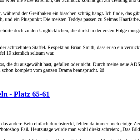
t! 😄 Aber die Pose ist schön, der Schmuck kommt gut zur Geltung und
 während der Greifhaken ein bisschen schräg hängt. Ich finde, das gibt 
Ach, und ein Pluspunkt: Die meisten Teddys passen zu Selmas Haarfarb
gehörte doch zu den Unglücklichen, die direkt in der ersten Folge rausg
der achtzehnten Staffel. Respekt an Brian Smith, dass er so ein verrüc
fel 19 ziemlich seltsam war.
tos, die du ausgewählt hast, gefallen oder nicht. Durch meine neue AD
rd schon komplett vom ganzen Drama beansprucht. 😅
n - Platz 65-61
aura das andere Bein einfach durchstreckt, fehlen da immer noch einige
hotoshop-Fail. Heutzutage würde man wohl direkt schreien: „Das Bild i