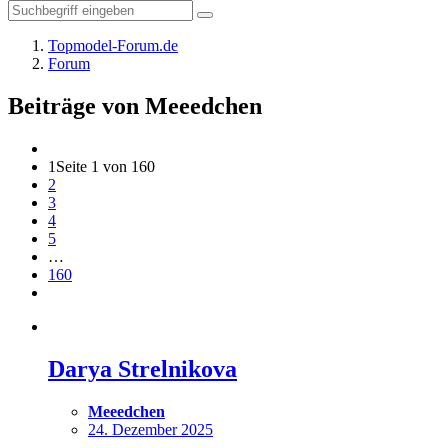
Topmodel-Forum.de
Forum
Beiträge von Meeedchen
1
Seite 1 von 160
2
3
4
5
…
160
Darya Strelnikova
Meeedchen
24. Dezember 2025