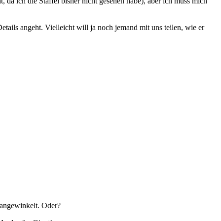
, da ich die Staffel bisher nicht gesehen habe), aber ich muss mich
ils angeht. Vielleicht will ja noch jemand mit uns teilen, wie er
e angewinkelt. Oder?