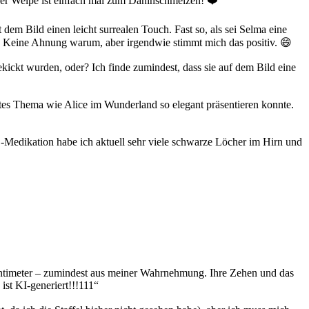
 der Welpe ist einfach mal zum Dahinschmelzen! ❤️
dem Bild einen leicht surrealen Touch. Fast so, als sei Selma eine
e. Keine Ahnung warum, aber irgendwie stimmt mich das positiv. 😄
ekickt wurden, oder? Ich finde zumindest, dass sie auf dem Bild eine
ktes Thema wie Alice im Wunderland so elegant präsentieren konnte.
S-Medikation habe ich aktuell sehr viele schwarze Löcher im Hirn und
 Zentimeter – zumindest aus meiner Wahrnehmung. Ihre Zehen und das
st KI-generiert!!!111“