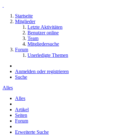
Startseite
Mitglieder
Letzte Aktivitäten
Benutzer online
Team
Mitgliedersuche
Forum
Unerledigte Themen
Anmelden oder registrieren
Suche
Alles
Alles
Artikel
Seiten
Forum
Erweiterte Suche