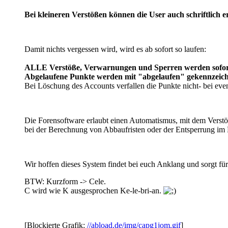
Bei kleineren Verstößen können die User auch schriftlich e
Damit nichts vergessen wird, wird es ab sofort so laufen:
ALLE Verstöße, Verwarnungen und Sperren werden sofort 
Abgelaufene Punkte werden mit "abgelaufen" gekennzeichn
Bei Löschung des Accounts verfallen die Punkte nicht- bei eve
Die Forensoftware erlaubt einen Automatismus, mit dem Verstöß
bei der Berechnung von Abbaufristen oder der Entsperrung im 
Wir hoffen dieses System findet bei euch Anklang und sorgt fü
BTW: Kurzform -> Cele.
C wird wie K ausgesprochen Ke-le-bri-an.
[Blockierte Grafik:
//abload.de/img/capg1jom.gif
]