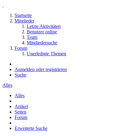
Startseite
Mitglieder
Letzte Aktivitäten
Benutzer online
Team
Mitgliedersuche
Forum
Unerledigte Themen
Anmelden oder registrieren
Suche
Alles
Alles
Artikel
Seiten
Forum
Erweiterte Suche