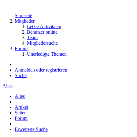
Startseite
Mitglieder
Letzte Aktivitäten
Benutzer online
Team
Mitgliedersuche
Forum
Unerledigte Themen
Anmelden oder registrieren
Suche
Alles
Alles
Artikel
Seiten
Forum
Erweiterte Suche