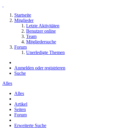
Startseite
Mitglieder
Letzte Aktivitäten
Benutzer online
Team
Mitgliedersuche
Forum
Unerledigte Themen
Anmelden oder registrieren
Suche
Alles
Alles
Artikel
Seiten
Forum
Erweiterte Suche