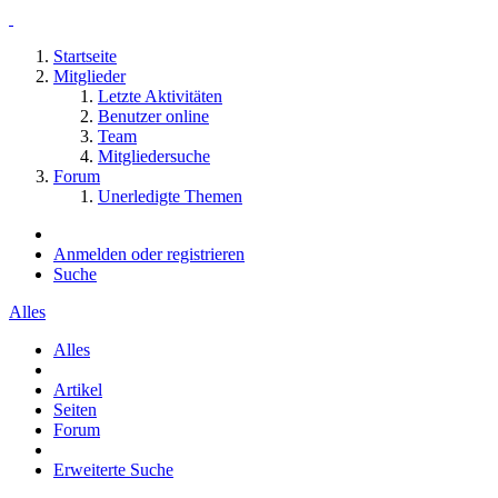
Startseite
Mitglieder
Letzte Aktivitäten
Benutzer online
Team
Mitgliedersuche
Forum
Unerledigte Themen
Anmelden oder registrieren
Suche
Alles
Alles
Artikel
Seiten
Forum
Erweiterte Suche