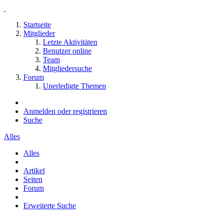
Startseite
Mitglieder
Letzte Aktivitäten
Benutzer online
Team
Mitgliedersuche
Forum
Unerledigte Themen
Anmelden oder registrieren
Suche
Alles
Alles
Artikel
Seiten
Forum
Erweiterte Suche