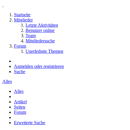
Startseite
Mitglieder
Letzte Aktivitäten
Benutzer online
Team
Mitgliedersuche
Forum
Unerledigte Themen
Anmelden oder registrieren
Suche
Alles
Alles
Artikel
Seiten
Forum
Erweiterte Suche