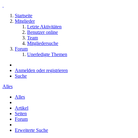
Startseite
Mitglieder
Letzte Aktivitäten
Benutzer online
Team
Mitgliedersuche
Forum
Unerledigte Themen
Anmelden oder registrieren
Suche
Alles
Alles
Artikel
Seiten
Forum
Erweiterte Suche