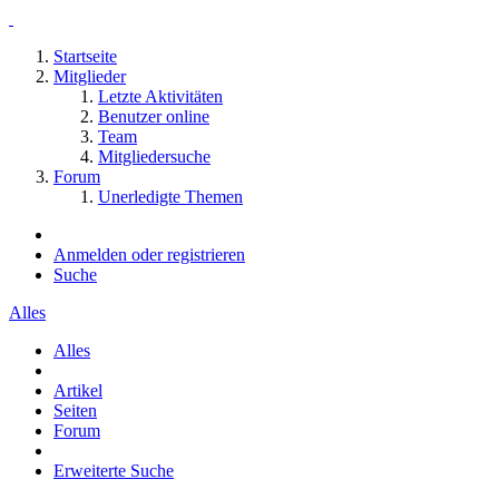
Startseite
Mitglieder
Letzte Aktivitäten
Benutzer online
Team
Mitgliedersuche
Forum
Unerledigte Themen
Anmelden oder registrieren
Suche
Alles
Alles
Artikel
Seiten
Forum
Erweiterte Suche