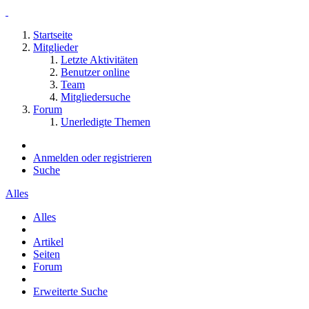
Startseite
Mitglieder
Letzte Aktivitäten
Benutzer online
Team
Mitgliedersuche
Forum
Unerledigte Themen
Anmelden oder registrieren
Suche
Alles
Alles
Artikel
Seiten
Forum
Erweiterte Suche