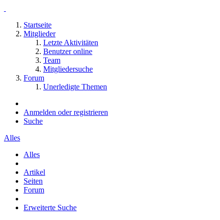
Startseite
Mitglieder
Letzte Aktivitäten
Benutzer online
Team
Mitgliedersuche
Forum
Unerledigte Themen
Anmelden oder registrieren
Suche
Alles
Alles
Artikel
Seiten
Forum
Erweiterte Suche