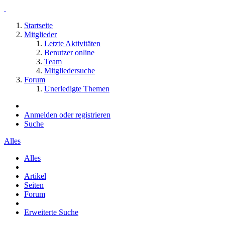
Startseite
Mitglieder
Letzte Aktivitäten
Benutzer online
Team
Mitgliedersuche
Forum
Unerledigte Themen
Anmelden oder registrieren
Suche
Alles
Alles
Artikel
Seiten
Forum
Erweiterte Suche