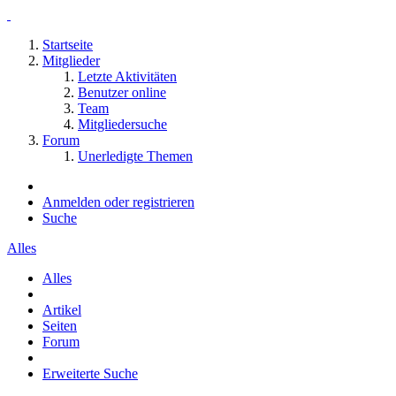
Startseite
Mitglieder
Letzte Aktivitäten
Benutzer online
Team
Mitgliedersuche
Forum
Unerledigte Themen
Anmelden oder registrieren
Suche
Alles
Alles
Artikel
Seiten
Forum
Erweiterte Suche