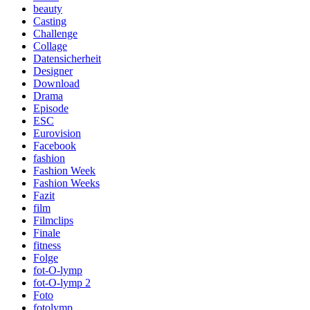
beauty
Casting
Challenge
Collage
Datensicherheit
Designer
Download
Drama
Episode
ESC
Eurovision
Facebook
fashion
Fashion Week
Fashion Weeks
Fazit
film
Filmclips
Finale
fitness
Folge
fot-O-lymp
fot-O-lymp 2
Foto
fotolymp