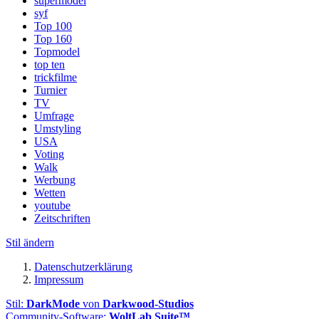
supermodel
syf
Top 100
Top 160
Topmodel
top ten
trickfilme
Turnier
TV
Umfrage
Umstyling
USA
Voting
Walk
Werbung
Wetten
youtube
Zeitschriften
Stil ändern
Datenschutzerklärung
Impressum
Stil:
DarkMode
von
Darkwood-Studios
Community-Software:
WoltLab Suite™