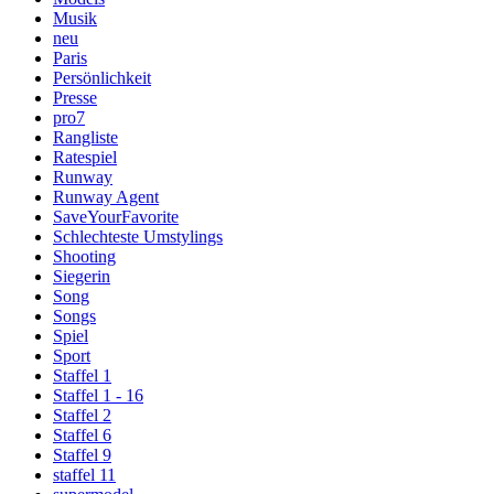
Musik
neu
Paris
Persönlichkeit
Presse
pro7
Rangliste
Ratespiel
Runway
Runway Agent
SaveYourFavorite
Schlechteste Umstylings
Shooting
Siegerin
Song
Songs
Spiel
Sport
Staffel 1
Staffel 1 - 16
Staffel 2
Staffel 6
Staffel 9
staffel 11