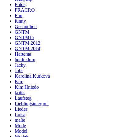
Fotos
FRACRO
Fun
funny
Gesundheit
GNTM
GNTM15
GNTM 2012
GNTM 2014
Hartema
heidi klum
Jacky
Jobs
Karolina Kurkova
Kim
Kim Hnizdo
kritik
Laufsteg
Lieblingsinterpret
Lieder
Luisa
maße
Mode
Model
Models