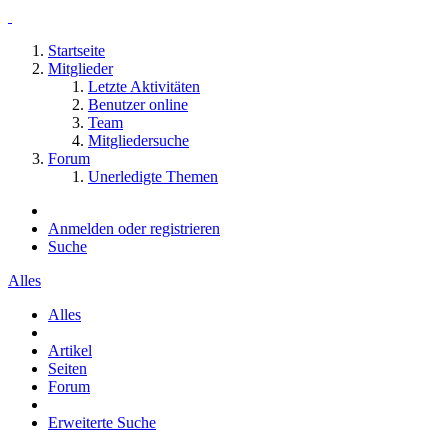
Startseite
Mitglieder
Letzte Aktivitäten
Benutzer online
Team
Mitgliedersuche
Forum
Unerledigte Themen
Anmelden oder registrieren
Suche
Alles
Alles
Artikel
Seiten
Forum
Erweiterte Suche