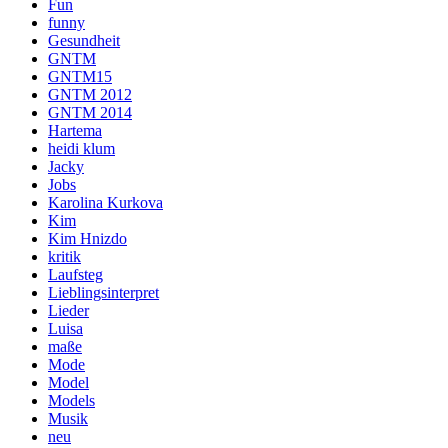
Fun
funny
Gesundheit
GNTM
GNTM15
GNTM 2012
GNTM 2014
Hartema
heidi klum
Jacky
Jobs
Karolina Kurkova
Kim
Kim Hnizdo
kritik
Laufsteg
Lieblingsinterpret
Lieder
Luisa
maße
Mode
Model
Models
Musik
neu