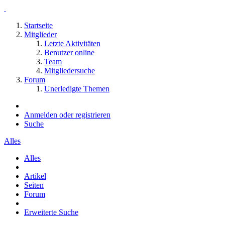
Startseite
Mitglieder
Letzte Aktivitäten
Benutzer online
Team
Mitgliedersuche
Forum
Unerledigte Themen
Anmelden oder registrieren
Suche
Alles
Alles
Artikel
Seiten
Forum
Erweiterte Suche