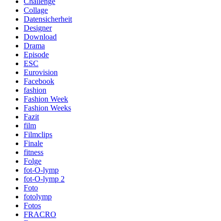
Challenge
Collage
Datensicherheit
Designer
Download
Drama
Episode
ESC
Eurovision
Facebook
fashion
Fashion Week
Fashion Weeks
Fazit
film
Filmclips
Finale
fitness
Folge
fot-O-lymp
fot-O-lymp 2
Foto
fotolymp
Fotos
FRACRO