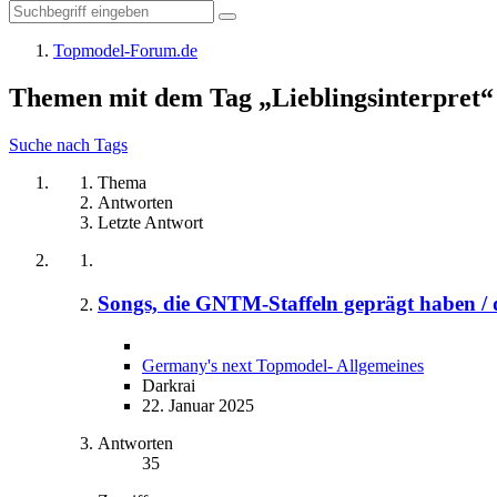
Topmodel-Forum.de
Themen mit dem Tag „Lieblingsinterpret“
Suche nach Tags
Thema
Antworten
Letzte Antwort
Songs, die GNTM-Staffeln geprägt haben /
Germany's next Topmodel- Allgemeines
Darkrai
22. Januar 2025
Antworten
35