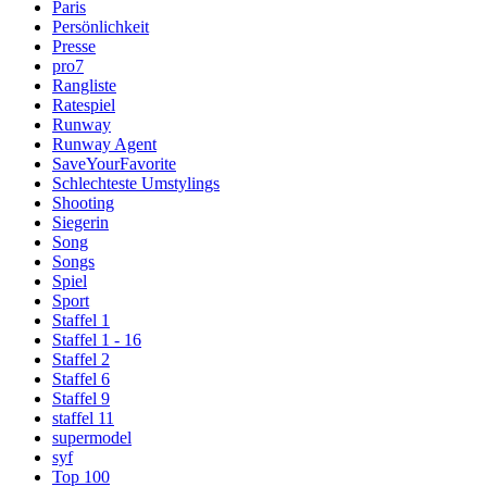
Paris
Persönlichkeit
Presse
pro7
Rangliste
Ratespiel
Runway
Runway Agent
SaveYourFavorite
Schlechteste Umstylings
Shooting
Siegerin
Song
Songs
Spiel
Sport
Staffel 1
Staffel 1 - 16
Staffel 2
Staffel 6
Staffel 9
staffel 11
supermodel
syf
Top 100