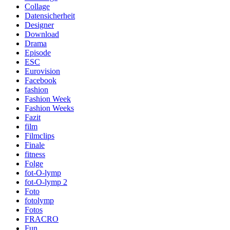
Collage
Datensicherheit
Designer
Download
Drama
Episode
ESC
Eurovision
Facebook
fashion
Fashion Week
Fashion Weeks
Fazit
film
Filmclips
Finale
fitness
Folge
fot-O-lymp
fot-O-lymp 2
Foto
fotolymp
Fotos
FRACRO
Fun