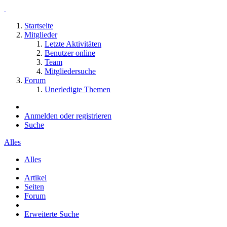
Startseite
Mitglieder
Letzte Aktivitäten
Benutzer online
Team
Mitgliedersuche
Forum
Unerledigte Themen
Anmelden oder registrieren
Suche
Alles
Alles
Artikel
Seiten
Forum
Erweiterte Suche