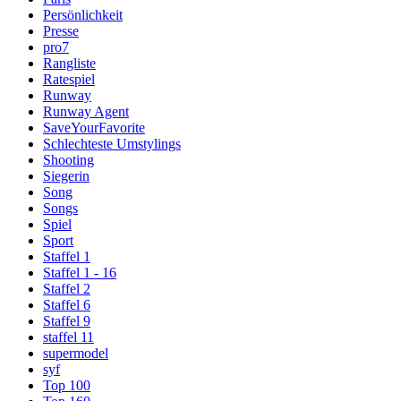
Persönlichkeit
Presse
pro7
Rangliste
Ratespiel
Runway
Runway Agent
SaveYourFavorite
Schlechteste Umstylings
Shooting
Siegerin
Song
Songs
Spiel
Sport
Staffel 1
Staffel 1 - 16
Staffel 2
Staffel 6
Staffel 9
staffel 11
supermodel
syf
Top 100