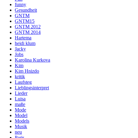
funny
Gesundheit
GNTM
GNTM15
GNTM 2012
GNTM 2014
Hartema
heidi klum
Jacky
Jobs
Karolina Kurkova
Kim
Kim Hnizdo
kritik
Laufsteg
Lieblingsinterpret
Lieder
Luisa
maße
Mode
Model
Models
Musik
neu
Paris