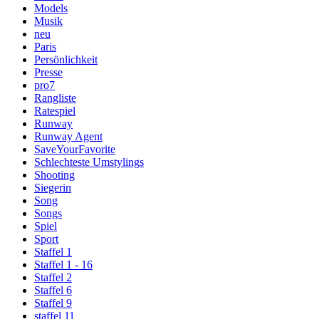
Models
Musik
neu
Paris
Persönlichkeit
Presse
pro7
Rangliste
Ratespiel
Runway
Runway Agent
SaveYourFavorite
Schlechteste Umstylings
Shooting
Siegerin
Song
Songs
Spiel
Sport
Staffel 1
Staffel 1 - 16
Staffel 2
Staffel 6
Staffel 9
staffel 11