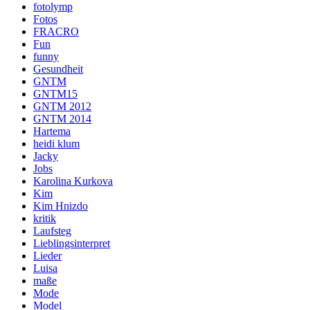
fotolymp
Fotos
FRACRO
Fun
funny
Gesundheit
GNTM
GNTM15
GNTM 2012
GNTM 2014
Hartema
heidi klum
Jacky
Jobs
Karolina Kurkova
Kim
Kim Hnizdo
kritik
Laufsteg
Lieblingsinterpret
Lieder
Luisa
maße
Mode
Model