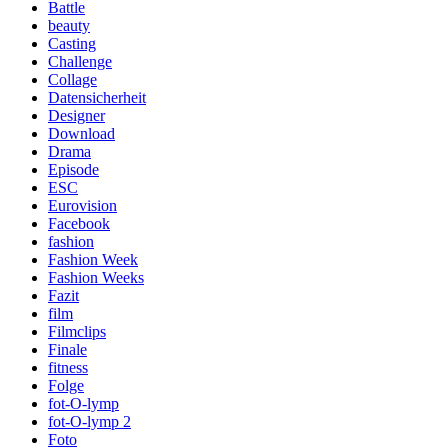
Battle
beauty
Casting
Challenge
Collage
Datensicherheit
Designer
Download
Drama
Episode
ESC
Eurovision
Facebook
fashion
Fashion Week
Fashion Weeks
Fazit
film
Filmclips
Finale
fitness
Folge
fot-O-lymp
fot-O-lymp 2
Foto