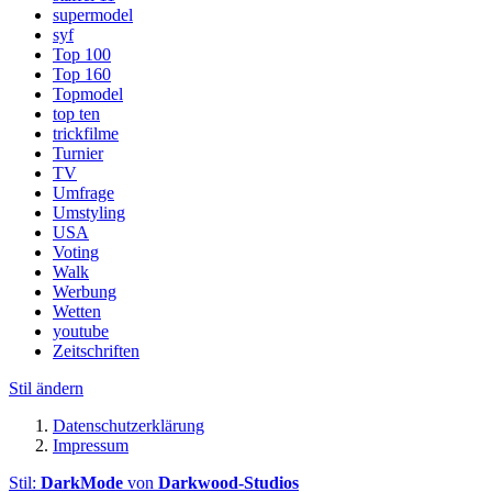
supermodel
syf
Top 100
Top 160
Topmodel
top ten
trickfilme
Turnier
TV
Umfrage
Umstyling
USA
Voting
Walk
Werbung
Wetten
youtube
Zeitschriften
Stil ändern
Datenschutzerklärung
Impressum
Stil:
DarkMode
von
Darkwood-Studios