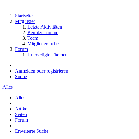
Startseite
Mitglieder
Letzte Aktivitäten
Benutzer online
Team
Mitgliedersuche
Forum
Unerledigte Themen
Anmelden oder registrieren
Suche
Alles
Alles
Artikel
Seiten
Forum
Erweiterte Suche