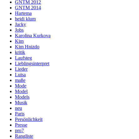
GNTM 2012
GNTM 2014
Hartema
heidi klum
Jacky
Jobs
Karolina Kurkova
Kim
Kim Hnizdo
kritik
Laufsteg
Lieblingsinterpret
Lieder
Luisa
maße
Mode
Model
Models
Musik
neu
Paris
Persönlichkeit
Presse
pro7
Rangliste