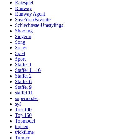
Ratespiel
Runway
Runway Agent
SaveYourFavorite
Schlechteste Umstylings
Shooting
Siegerin
Song
Songs
Spiel
Sport
Staffel 1
Staffel 1 - 16
Staffel 2
Staffel 6
Staffel 9
staffel 11
supermodel
syf
Top 100
Top 160
Topmodel
top ten
trickfilme
Turnier