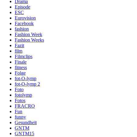
Drama
Episode
ESC
Eurovision
Facebook
fashion
Fashion Week
Fashion Weeks
Fazit
film
Filmclips
Finale
fitness
Folge
fot-O-lymp
fot-O-lymp 2
Foto
fotolymp
Fotos
FRACRO
Fun
funny
Gesundheit
GNTM
GNTM15