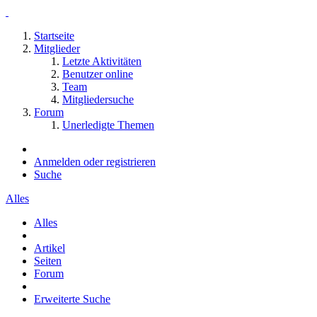
Startseite
Mitglieder
Letzte Aktivitäten
Benutzer online
Team
Mitgliedersuche
Forum
Unerledigte Themen
Anmelden oder registrieren
Suche
Alles
Alles
Artikel
Seiten
Forum
Erweiterte Suche