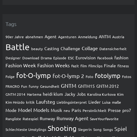
Tags
Agent
ANTM
90er Jahre
abnehmen
Agenturen
Anmeldung
Austria
Battle
Collage
Casting
Challenge
beauty
Datensicherheit
Eurovision
fashion
Designer
Download
Drama
Episode
ESC
Facebook
Fashion Week
Fashion Weeks
Finale
Fazit
film
Filmclips
fitness
fot-O-lymp
fotolymp
fot-O-lymp 2
Folge
Foto
Fotos
GNTM
GNTM15
GNTM 2012
FRACRO
Fun
funny
Gesundheit
heidi klum
Jacky
Jobs
GNTM 2014
Hartema
Karolina Kurkova
Kim
Laufsteg
Lieder
Kim Hnizdo
kritik
Lieblingsinterpret
Luisa
maße
Model
Models
Mode
Musik
Paris
Presse
pro7
neu
Persönlichkeit
Runway Agent
Runway
Rangliste
Ratespiel
SaveYourFavorite
Shooting
Spiel
Schlechteste Umstylings
Siegerin
Song
Songs