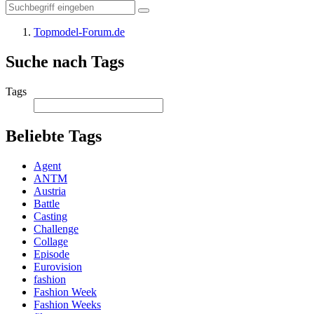
Topmodel-Forum.de
Suche nach Tags
Tags
Beliebte Tags
Agent
ANTM
Austria
Battle
Casting
Challenge
Collage
Episode
Eurovision
fashion
Fashion Week
Fashion Weeks