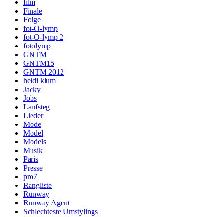
film
Finale
Folge
fot-O-lymp
fot-O-lymp 2
fotolymp
GNTM
GNTM15
GNTM 2012
heidi klum
Jacky
Jobs
Laufsteg
Lieder
Mode
Model
Models
Musik
Paris
Presse
pro7
Rangliste
Runway
Runway Agent
Schlechteste Umstylings