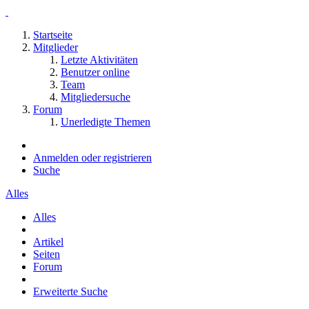
Startseite
Mitglieder
Letzte Aktivitäten
Benutzer online
Team
Mitgliedersuche
Forum
Unerledigte Themen
Anmelden oder registrieren
Suche
Alles
Alles
Artikel
Seiten
Forum
Erweiterte Suche