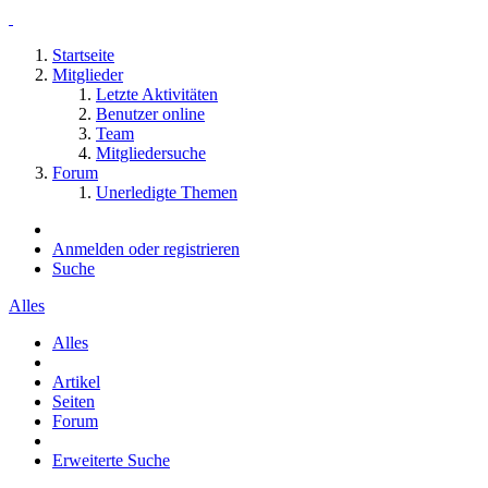
Startseite
Mitglieder
Letzte Aktivitäten
Benutzer online
Team
Mitgliedersuche
Forum
Unerledigte Themen
Anmelden oder registrieren
Suche
Alles
Alles
Artikel
Seiten
Forum
Erweiterte Suche