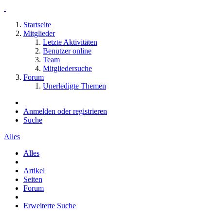
Startseite
Mitglieder
Letzte Aktivitäten
Benutzer online
Team
Mitgliedersuche
Forum
Unerledigte Themen
Anmelden oder registrieren
Suche
Alles
Alles
Artikel
Seiten
Forum
Erweiterte Suche