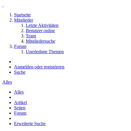
Startseite
Mitglieder
Letzte Aktivitäten
Benutzer online
Team
Mitgliedersuche
Forum
Unerledigte Themen
Anmelden oder registrieren
Suche
Alles
Alles
Artikel
Seiten
Forum
Erweiterte Suche