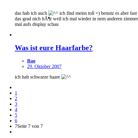
das hab ich auch
ich find meins toll =) benutz es aber f
das grad nich hÃ¶r weil ich mal wieder in nem anderen zimmer 
mal aufs display schau
Was ist eure Haarfarbe?
Bao
29. Oktober 2007
ich hab schwarze haare
1
2
3
4
5
6
7
Seite 7 von 7