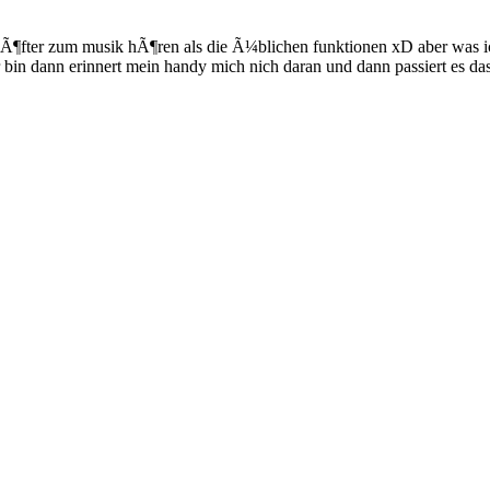
ast Ã¶fter zum musik hÃ¶ren als die Ã¼blichen funktionen xD aber wa
bin dann erinnert mein handy mich nich daran und dann passiert es dass