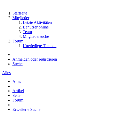
Startseite
Mitglieder
Letzte Aktivitäten
Benutzer online
Team
Mitgliedersuche
Forum
Unerledigte Themen
Anmelden oder registrieren
Suche
Alles
Alles
Artikel
Seiten
Forum
Erweiterte Suche