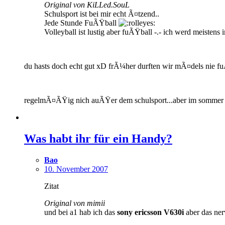
Original von KiLLed.SouL
Schulsport ist bei mir echt Ã¤tzend..
Jede Stunde FuÃŸball
Volleyball ist lustig aber fuÃŸball -.- ich werd meisten
du hasts doch echt gut xD frÃ¼her durften wir mÃ¤dels nie fuÃŸ
regelmÃ¤ÃŸig nich auÃŸer dem schulsport...aber im sommer g
Was habt ihr für ein Handy?
Bao
10. November 2007
Zitat
Original von mimii
und bei a1 hab ich das
sony ericsson V630i
aber das ne