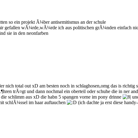
atten so ein projekt Ã¼ber antisemitismus an der schule
 mir gefallen wÃ¼rde,wÃ¼rde ich aus politischen grÃ¼nden einfach nich
ind sie in den neonfarben
der nich total out xD am besten noch in schlaghosen,omg das is richtig
¶hren trÃ¤gt und dann nochmal ein oberteil oder schuhe die in ner and
hen die schlimm aus xD die habn 5 spangen vorne im pony drinne
und
t schlÃ¼ssel im haar auftauchen
(ich dachte ja erst diese han