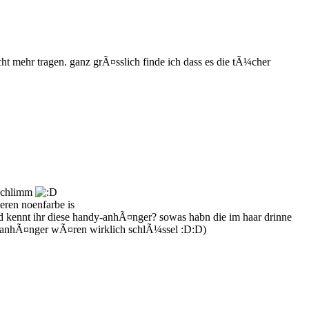
t mehr tragen. ganz grÃ¤sslich finde ich dass es die tÃ¼cher
 schlimm
eren noenfarbe is
 kennt ihr diese handy-anhÃ¤nger? sowas habn die im haar drinne
dy-anhÃ¤nger wÃ¤ren wirklich schlÃ¼ssel :D:D)