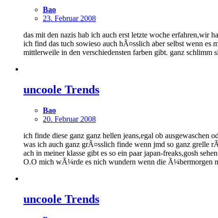
Bao
23. Februar 2008
das mit den nazis hab ich auch erst letzte woche erfahren,wir h
ich find das tuch sowieso auch hÃ¤sslich aber selbst wenn es
mittlerweile in den verschiedensten farben gibt. ganz schlimm s
uncoole Trends
Bao
20. Februar 2008
ich finde diese ganz ganz hellen jeans,egal ob ausgewaschen o
was ich auch ganz grÃ¤sslich finde wenn jmd so ganz grelle rÃ
ach in meiner klasse gibt es so ein paar japan-freaks,gosh se
O.O mich wÃ¼rde es nich wundern wenn die Ã¼bermorgen mi
uncoole Trends