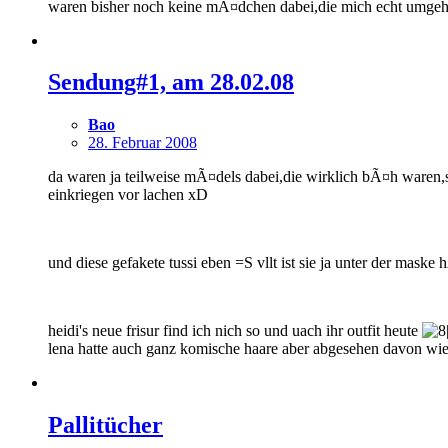
waren bisher noch keine mÃ¤dchen dabei,die mich echt umge
Sendung#1, am 28.02.08
Bao
28. Februar 2008
da waren ja teilweise mÃ¤dels dabei,die wirklich bÃ¤h waren,sr
einkriegen vor lachen xD
und diese gefakete tussi eben =S vllt ist sie ja unter der maske
heidi's neue frisur find ich nich so und uach ihr outfit heute
lena hatte auch ganz komische haare aber abgesehen davon wied
Pallitücher