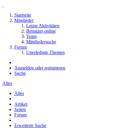
Startseite
Mitglieder
Letzte Aktivitäten
Benutzer online
Team
Mitgliedersuche
Forum
Unerledigte Themen
Anmelden oder registrieren
Suche
Alles
Alles
Artikel
Seiten
Forum
Erweiterte Suche