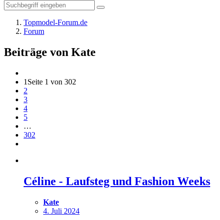
Topmodel-Forum.de
Forum
Beiträge von Kate
1
Seite 1 von 302
2
3
4
5
…
302
Céline - Laufsteg und Fashion Weeks
Kate
4. Juli 2024