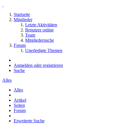
Startseite
Mitglieder
Letzte Aktivitäten
Benutzer online
Team
Mitgliedersuche
Forum
Unerledigte Themen
Anmelden oder registrieren
Suche
Alles
Alles
Artikel
Seiten
Forum
Erweiterte Suche