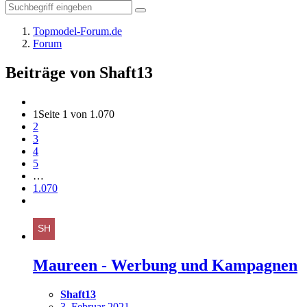
Topmodel-Forum.de
Forum
Beiträge von Shaft13
1
Seite 1 von 1.070
2
3
4
5
…
1.070
Maureen - Werbung und Kampagnen
Shaft13
3. Februar 2021