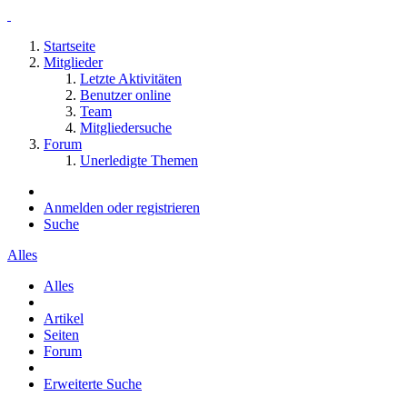
Startseite
Mitglieder
Letzte Aktivitäten
Benutzer online
Team
Mitgliedersuche
Forum
Unerledigte Themen
Anmelden oder registrieren
Suche
Alles
Alles
Artikel
Seiten
Forum
Erweiterte Suche