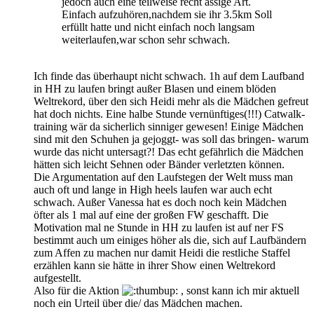
jedoch auch eine teilweise recht assige Art.
Einfach aufzuhören,nachdem sie ihr 3.5km Soll
erfüllt hatte und nicht einfach noch langsam
weiterlaufen,war schon sehr schwach.
Ich finde das überhaupt nicht schwach. 1h auf dem Laufband
in HH zu laufen bringt außer Blasen und einem blöden
Weltrekord, über den sich Heidi mehr als die Mädchen gefreut
hat doch nichts. Eine halbe Stunde vernünftiges(!!!) Catwalk-
training wär da sicherlich sinniger gewesen! Einige Mädchen
sind mit den Schuhen ja gejoggt- was soll das bringen- warum
wurde das nicht untersagt?! Das echt gefährlich die Mädchen
hätten sich leicht Sehnen oder Bänder verletzten können.
Die Argumentation auf den Laufstegen der Welt muss man
auch oft und lange in High heels laufen war auch echt
schwach. Außer Vanessa hat es doch noch kein Mädchen
öfter als 1 mal auf eine der großen FW geschafft. Die
Motivation mal ne Stunde in HH zu laufen ist auf ner FS
bestimmt auch um einiges höher als die, sich auf Laufbändern
zum Affen zu machen nur damit Heidi die restliche Staffel
erzählen kann sie hätte in ihrer Show einen Weltrekord
aufgestellt.
Also für die Aktion
, sonst kann ich mir aktuell
noch ein Urteil über die/ das Mädchen machen.