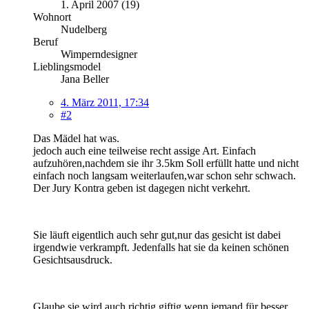
1. April 2007 (19)
Wohnort
Nudelberg
Beruf
Wimperndesigner
Lieblingsmodel
Jana Beller
4. März 2011, 17:34
#2
Das Mädel hat was.
jedoch auch eine teilweise recht assige Art. Einfach
aufzuhören,nachdem sie ihr 3.5km Soll erfüllt hatte und nicht
einfach noch langsam weiterlaufen,war schon sehr schwach.
Der Jury Kontra geben ist dagegen nicht verkehrt.
Sie läuft eigentlich auch sehr gut,nur das gesicht ist dabei
irgendwie verkrampft. Jedenfalls hat sie da keinen schönen
Gesichtsausdruck.
Glaube sie wird auch richtig giftig,wenn jemand für besser