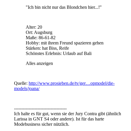
"Ich bin nicht nur das Blondchen hier...!"
Alter: 20
Ort: Augsburg
Maße: 86-61-82
Hobby: mit ihrem Freund spazieren gehen
Stärken: hat Biss, Reife
Schönstes Erlebnis: Urlaub auf Bali
Alles anzeigen
Quelle:
http://www.prosieben.de/tv/ger…opmodel/die-
models/joana/
------------------------------------
Ich halte es für gut, wenn sie der Jury Contra gibt (ähnlich
Larissa in GNT S4 oder andere). Ist für das harte
Modebusiness sicher nützlich.