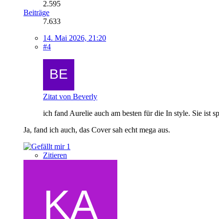
2.595
Beiträge
7.633
14. Mai 2026, 21:20
#4
Zitat von Beverly
ich fand Aurelie auch am besten für die In style. Sie ist s
Ja, fand ich auch, das Cover sah echt mega aus.
1
Zitieren