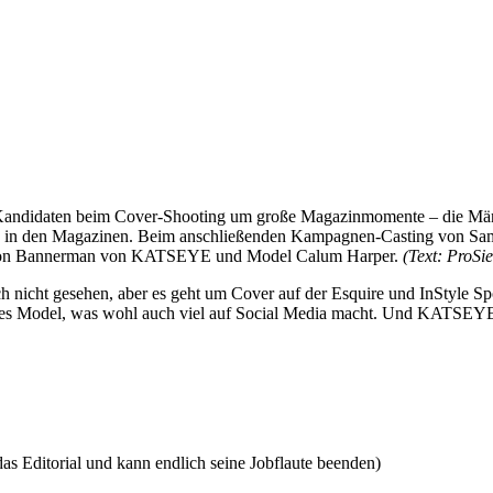
ndidaten beim Cover-Shooting um große Magazinmomente – die Männer 
ecken in den Magazinen. Beim anschließenden Kampagnen-Casting von
anon Bannerman von KATSEYE und Model Calum Harper.
(Text: ProSi
noch nicht gesehen, aber es geht um Cover auf der Esquire und InStyle
lles Model, was wohl auch viel auf Social Media macht. Und KATSEYE i
as Editorial und kann endlich seine Jobflaute beenden)