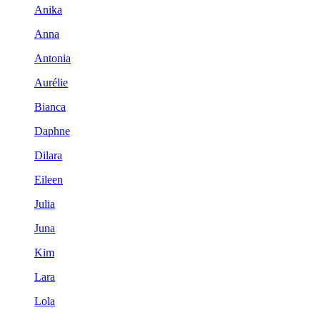
Anika
Anna
Antonia
Aurélie
Bianca
Daphne
Dilara
Eileen
Julia
Juna
Kim
Lara
Lola