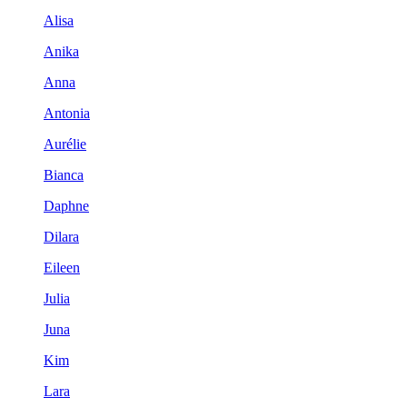
Alisa
Anika
Anna
Antonia
Aurélie
Bianca
Daphne
Dilara
Eileen
Julia
Juna
Kim
Lara