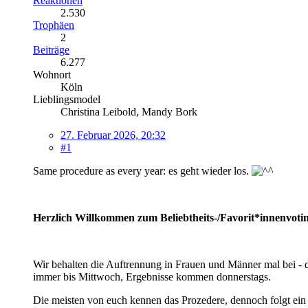
Reaktionen
2.530
Trophäen
2
Beiträge
6.277
Wohnort
Köln
Lieblingsmodel
Christina Leibold, Mandy Bork
27. Februar 2026, 20:32
#1
Same procedure as every year: es geht wieder los.
Herzlich Willkommen zum Beliebtheits-/Favorit*innenvoti
Wir behalten die Auftrennung in Frauen und Männer mal bei - da
immer bis Mittwoch, Ergebnisse kommen donnerstags.
Die meisten von euch kennen das Prozedere, dennoch folgt ein k