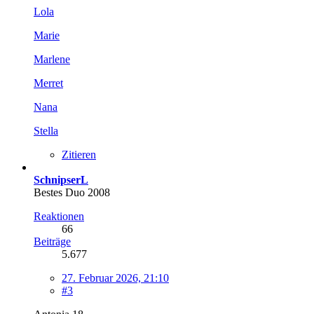
Lola
Marie
Marlene
Merret
Nana
Stella
Zitieren
SchnipserL
Bestes Duo 2008
Reaktionen
66
Beiträge
5.677
27. Februar 2026, 21:10
#3