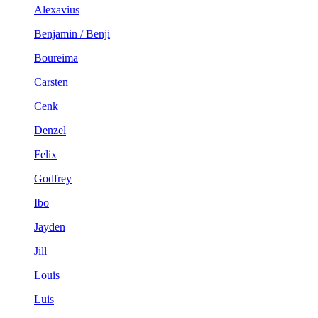
Alexavius
Benjamin / Benji
Boureima
Carsten
Cenk
Denzel
Felix
Godfrey
Ibo
Jayden
Jill
Louis
Luis