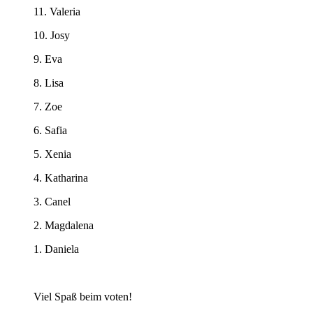
11. Valeria
10. Josy
9. Eva
8. Lisa
7. Zoe
6. Safia
5. Xenia
4. Katharina
3. Canel
2. Magdalena
1. Daniela
Viel Spaß beim voten!