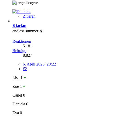
2
Zitieren
Kjartan
endless summer ☀️
Reaktionen
5.181
Beiträge
8.827
6. April 2025, 20:22
#2
Lisa 1
+
Zoe 1
+
Canel 0
Daniela 0
Eva 0