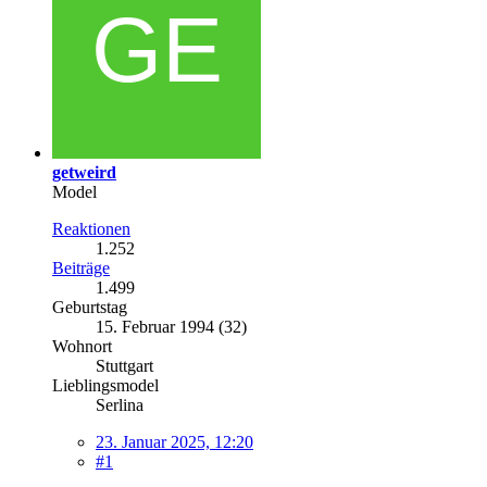
getweird
Model
Reaktionen
1.252
Beiträge
1.499
Geburtstag
15. Februar 1994 (32)
Wohnort
Stuttgart
Lieblingsmodel
Serlina
23. Januar 2025, 12:20
#1