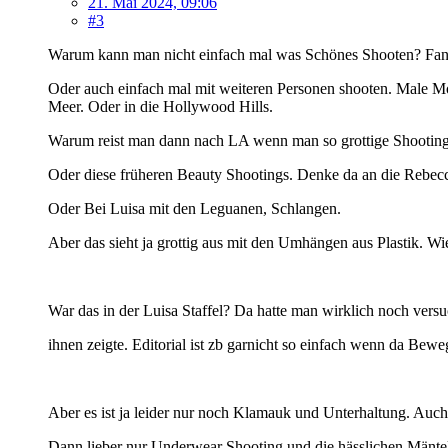
21. Mai 2024, 09:06
#3
Warum kann man nicht einfach mal was Schönes Shooten? Fand
Oder auch einfach mal mit weiteren Personen shooten. Male Mo
Meer. Oder in die Hollywood Hills.
Warum reist man dann nach LA wenn man so grottige Shootings 
Oder diese früheren Beauty Shootings. Denke da an die Rebecca 
Oder Bei Luisa mit den Leguanen, Schlangen.
Aber das sieht ja grottig aus mit den Umhängen aus Plastik. W
War das in der Luisa Staffel? Da hatte man wirklich noch vers
ihnen zeigte. Editorial ist zb garnicht so einfach wenn da Bew
Aber es ist ja leider nur noch Klamauk und Unterhaltung. Auc
Dann lieber nur Underwear Shooting und die hässlichen Mänte