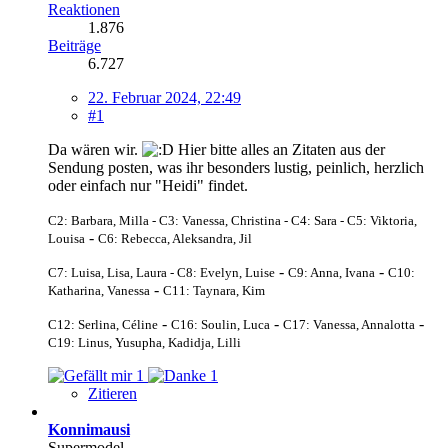
Reaktionen
1.876
Beiträge
6.727
22. Februar 2024, 22:49
#1
Da wären wir.
Hier bitte alles an Zitaten aus der
Sendung posten, was ihr besonders lustig, peinlich, herzlich
oder einfach nur "Heidi" findet.
C2: Barbara, Milla - C3: Vanessa, Christina - C4: Sara
- C5: Viktoria,
-
Louisa
C6: Rebecca, Aleksandra, Jil
-
-
C7: Luisa, Lisa, Laura -
C8: Evelyn, Luise
C9: Anna, Ivana
C10:
-
Katharina, Vanessa
C11: Taynara, Kim
-
-
-
C12: Serlina, Céline
C16: Soulin, Luca
C17: Vanessa, Annalotta
C19: Linus, Yusupha, Kadidja, Lilli
1
1
Zitieren
Konnimausi
Supermodel