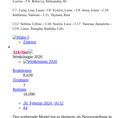
-
Louisa
C6: Rebecca, Aleksandra, Jil
-
-
C7: Luisa, Lisa, Laura -
C8: Evelyn, Luise
C9: Anna, Ivana
C10:
-
Katharina, Vanessa
C11: Taynara, Kim
-
-
-
C12: Serlina, Céline
C16: Soulin, Luca
C17: Vanessa, Annalotta
C19: Linus, Yusupha, Kadidja, Lilli
3
Zitieren
Arkytior
Wettkönigin 2020
Reaktionen
8.639
Trophäen
1
Beiträge
18.090
26. Februar 2024, 16:52
#4
Das wiehernde Model hat es übrigens als Neuvorstellung in