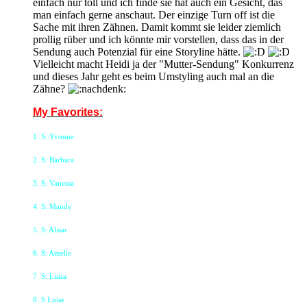
einfach nur toll und ich finde sie hat auch ein Gesicht, das
man einfach gerne anschaut. Der einzige Turn off ist die
Sache mit ihren Zähnen. Damit kommt sie leider ziemlich
prollig rüber und ich könnte mir vorstellen, dass das in der
Sendung auch Potenzial für eine Storyline hätte.
Vielleicht macht Heidi ja der "Mutter-Sendung" Konkurrenz
und dieses Jahr geht es beim Umstyling auch mal an die
Zähne?
My Favorites:
1. S: Yvonne
2. S: Barbara
3. S: Vanessa
4. S: Mandy
5. S: Alisar
6. S: Amelie
7. S: Luisa
8. S Luise