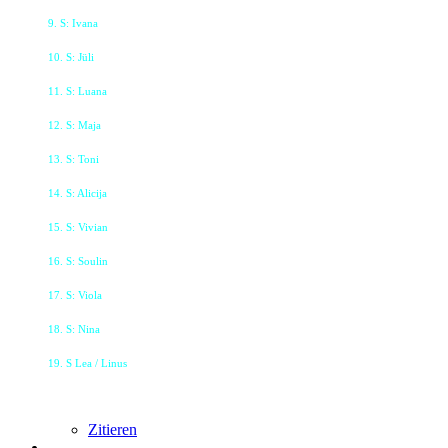
9. S: Ivana
10. S: Jüli
11. S: Luana
12. S: Maja
13. S: Toni
14. S: Alicija
15. S: Vivian
16. S: Soulin
17. S: Viola
18. S: Nina
19. S Lea / Linus
Zitieren