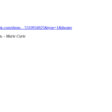
ook.com/photo…5310934925&type=1&theater
en.
-
Marie Curie