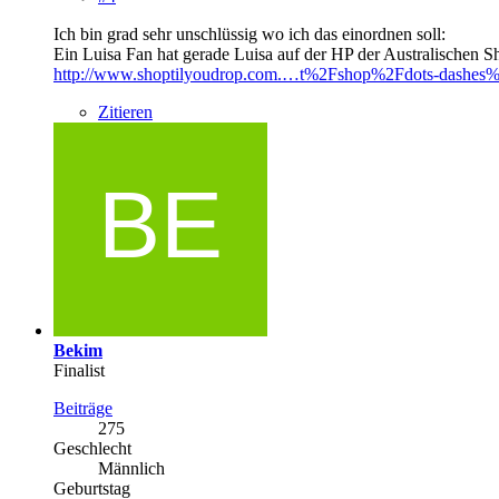
Ich bin grad sehr unschlüssig wo ich das einordnen soll:
Ein Luisa Fan hat gerade Luisa auf der HP der Australischen Sh
http://www.shoptilyoudrop.com.…t%2Fshop%2Fdots-dashes
Zitieren
Bekim
Finalist
Beiträge
275
Geschlecht
Männlich
Geburtstag