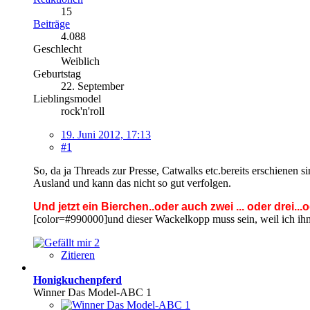
15
Beiträge
4.088
Geschlecht
Weiblich
Geburtstag
22. September
Lieblingsmodel
rock'n'roll
19. Juni 2012, 17:13
#1
So, da ja Threads zur Presse, Catwalks etc.bereits erschienen s
Ausland und kann das nicht so gut verfolgen.
Und jetzt ein Bierchen..oder auch zwei ... oder drei...o
[color=#990000]und dieser Wackelkopp muss sein, weil ich ihn
2
Zitieren
Honigkuchenpferd
Winner Das Model-ABC 1