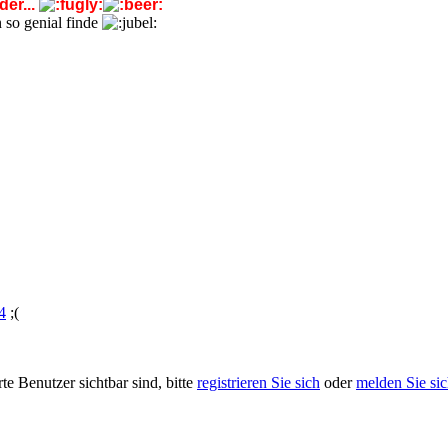
der...
 so genial finde
4
;(
rte Benutzer sichtbar sind, bitte
registrieren Sie sich
oder
melden Sie sic