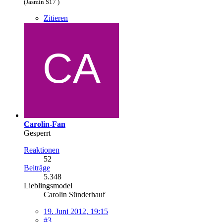
(Jasmin S17 )
Zitieren
Carolin-Fan
Gesperrt
Reaktionen
52
Beiträge
5.348
Lieblingsmodel
Carolin Sünderhauf
19. Juni 2012, 19:15
#3