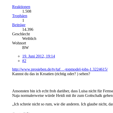
Reaktionen
1.508
Trophäen
1
Beiträge
14.396
Geschlecht
Weiblich
Wohnort
BW
19. Juni 2012, 19:14
#2
http://www.prosieben.de/tv/taf…-topmodel-jobs-1.3224615/
Kannst du das in Kroatien (richtig oder? ) sehen?
Ansonsten bin ich echt froh darüber, dass Luisa nicht für Fern
Naja normalerweise würde Heidi mit ihr zum Gottschalk gehen.
„Ich schreie nicht so rum, wie die anderen. Ich glaube nicht, da