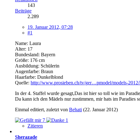
143
Beiträge
2.289
19. Januar 2012, 07:28
#1
Name: Laura
Alter: 17
Bundesland: Bayern
Größe: 176 cm
Ausbildung: Schülerin
Augenfarbe: Braun
Haarfarbe: Dunkelblond
Quelle:
http://www.prosieben.ch/tv/ger…pmodel/models-2012/l
In der 4. Staffel wurde gesagt,Das ist hier so toll wie im Paradie
Da kann ich den Mädels nur zustimmen, mir hats im Paradies 
Einmal editiert, zuletzt von
Behati
(
22. Januar 2012
)
7
1
Zitieren
Sherazade