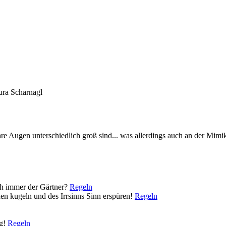
ura Scharnagl
 ihre Augen unterschiedlich groß sind... was allerdings auch an der Mim
ch immer der Gärtner?
Regeln
hen kugeln und des Irrsinns Sinn erspüren!
Regeln
ig!
Regeln