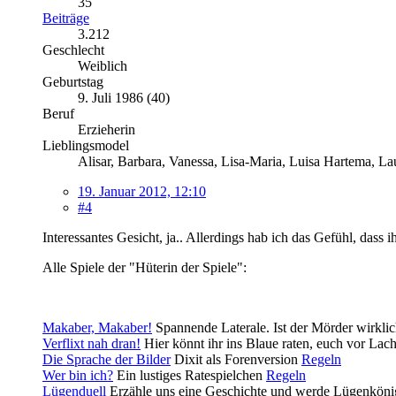
35
Beiträge
3.212
Geschlecht
Weiblich
Geburtstag
9. Juli 1986 (40)
Beruf
Erzieherin
Lieblingsmodel
Alisar, Barbara, Vanessa, Lisa-Maria, Luisa Hartema, La
19. Januar 2012, 12:10
#4
Interessantes Gesicht, ja.. Allerdings hab ich das Gefühl, dass
Alle Spiele der "Hüterin der Spiele":
Makaber, Makaber!
Spannende Laterale. Ist der Mörder wirkli
Verflixt nah dran!
Hier könnt ihr ins Blaue raten, euch vor Lac
Die Sprache der Bilder
Dixit als Forenversion
Regeln
Wer bin ich?
Ein lustiges Ratespielchen
Regeln
Lügenduell
Erzähle uns eine Geschichte und werde Lügenkön