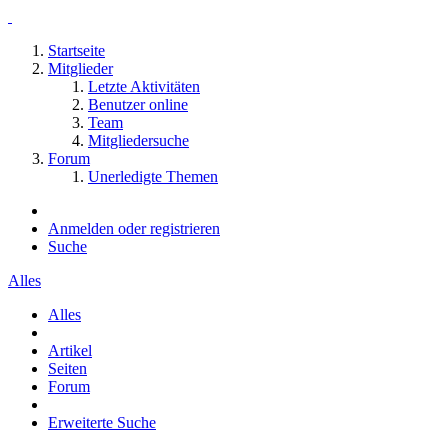
Startseite
Mitglieder
Letzte Aktivitäten
Benutzer online
Team
Mitgliedersuche
Forum
Unerledigte Themen
Anmelden oder registrieren
Suche
Alles
Alles
Artikel
Seiten
Forum
Erweiterte Suche